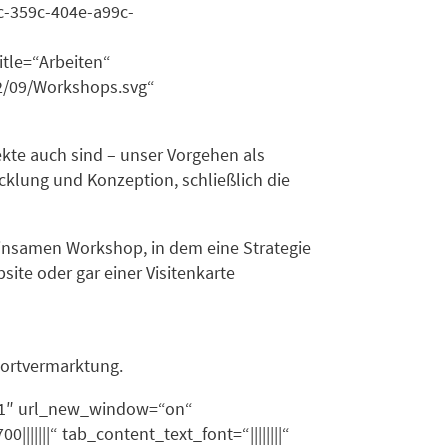
c-359c-404e-a99c-
le=“Arbeiten“
/09/Workshops.svg“
ekte auch sind – unser Vorgehen als
cklung und Konzeption, schließlich die
meinsamen Workshop, in dem eine Strategie
ite oder gar einer Visitenkarte
ortvermarktung.
n-1″ url_new_window=“on“
|||||“ tab_content_text_font=“||||||||“