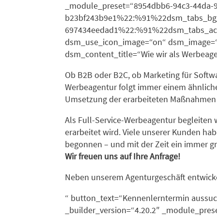
_module_preset=“8954dbb6-94c3-44da-99
b23bf243b9e1%22:%91%22dsm_tabs_bg_c
697434eedad1%22:%91%22dsm_tabs_acti
dsm_use_icon_image=“on“ dsm_image=“h
dsm_content_title=“Wie wir als Werbeage
Ob B2B oder B2C, ob Marketing für Softwa
Werbeagentur folgt immer einem ähnlichen
Umsetzung der erarbeiteten Maßnahmen au
Als Full-Service-Werbeagentur begleiten 
erarbeitet wird. Viele unserer Kunden hab
begonnen – und mit der Zeit ein immer g
Wir freuen uns auf Ihre Anfrage!
Neben unserem Agenturgeschäft entwick
“ button_text=“Kennenlerntermin aussu
_builder_version=“4.20.2″ _module_preset=“