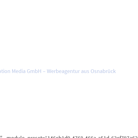
Sitemap
Alle Seiten aufführen und verlinken
tion Media GmbH – Werbeagentur aus Osnabrück
20.2″ _module_preset=“146eb1d9-4768-466a-a51d-63ef797a62