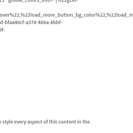
hover%22,%22load_more_button_bg_color%22,%22load_m
-bfaa46cf-a378-466a-8bbf-
f-
 style every aspect of this content in the