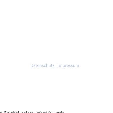
Zertifikate oder Mitgliedschaften
Datenschutz
|
Impressum
c1″ global_colors_info=“{%22gcid-