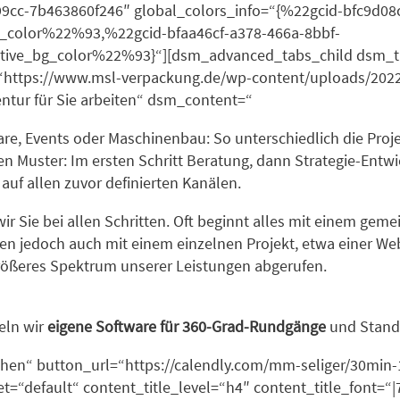
cc-7b463860f246″ global_colors_info=“{%22gcid-bfc9d08
olor%22%93,%22gcid-bfaa46cf-a378-466a-8bbf-
ve_bg_color%22%93}“][dsm_advanced_tabs_child dsm_tit
ttps://www.msl-verpackung.de/wp-content/uploads/2022
ntur für Sie arbeiten“ dsm_content=“
re, Events oder Maschinenbau: So unterschiedlich die Proj
 Muster: Im ersten Schritt Beratung, dann Strategie-Entwi
f allen zuvor definierten Kanälen.
wir Sie bei allen Schritten. Oft beginnt alles mit einem ge
en jedoch auch mit einem einzelnen Projekt, etwa einer Webs
rößeres Spektrum unserer Leistungen abgerufen.
eln wir
eigene Software für 360-Grad-Rundgänge
und Stand
chen“ button_url=“https://calendly.com/mm-seliger/30mi
default“ content_title_level=“h4″ content_title_font=“|700||