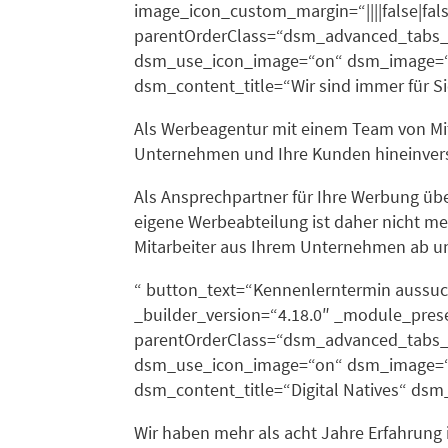
image_icon_custom_margin=“||||false|fals
parentOrderClass=“dsm_advanced_tabs_0
dsm_use_icon_image=“on“ dsm_image=“h
dsm_content_title=“Wir sind immer für 
Als Werbeagentur mit einem Team von Mitarb
Unternehmen und Ihre Kunden hineinverse
Als Ansprechpartner für Ihre Werbung ü
eigene Werbeabteilung ist daher nicht m
Mitarbeiter aus Ihrem Unternehmen ab u
“ button_text=“Kennenlerntermin aussu
_builder_version=“4.18.0″ _module_preset=
parentOrderClass=“dsm_advanced_tabs_
dsm_use_icon_image=“on“ dsm_image=“h
dsm_content_title=“Digital Natives“ ds
Wir haben mehr als acht Jahre Erfahrung 