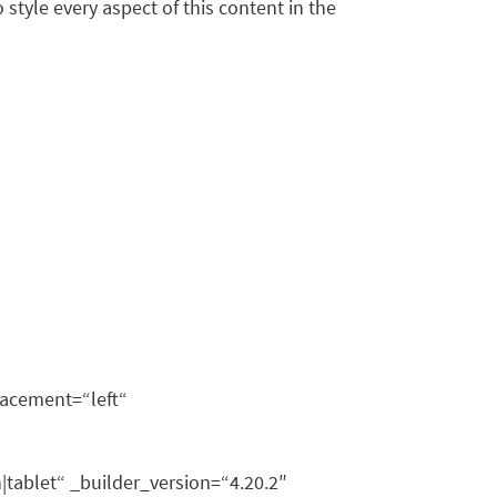
 style every aspect of this content in the
acement=“left“
blet“ _builder_version=“4.20.2″