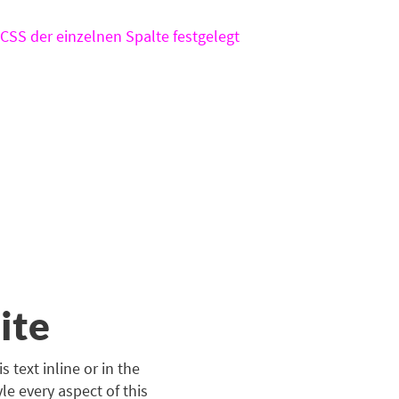
CSS der einzelnen Spalte festgelegt
ite
 text inline or in the
le every aspect of this