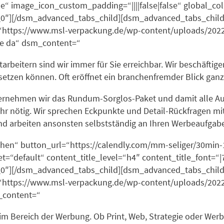
e“ image_icon_custom_padding=“||||false|false“ global_col
″][/dsm_advanced_tabs_child][dsm_advanced_tabs_child d
ttps://www.msl-verpackung.de/wp-content/uploads/202
Sie da“ dsm_content=“
eitern sind wir immer für Sie erreichbar. Wir beschäftigen v
tzen können. Oft eröffnet ein branchenfremder Blick ganz
bernehmen wir das Rundum-Sorglos-Paket und damit alle Au
ehr nötig. Wir sprechen Eckpunkte und Detail-Rückfragen m
nd arbeiten ansonsten selbstständig an Ihren Werbeaufgab
chen“ button_url=“https://calendly.com/mm-seliger/30mi
“default“ content_title_level=“h4″ content_title_font=“|700
0″][/dsm_advanced_tabs_child][dsm_advanced_tabs_child
ttps://www.msl-verpackung.de/wp-content/uploads/2022/
m_content=“
im Bereich der Werbung. Ob Print, Web, Strategie oder Wer