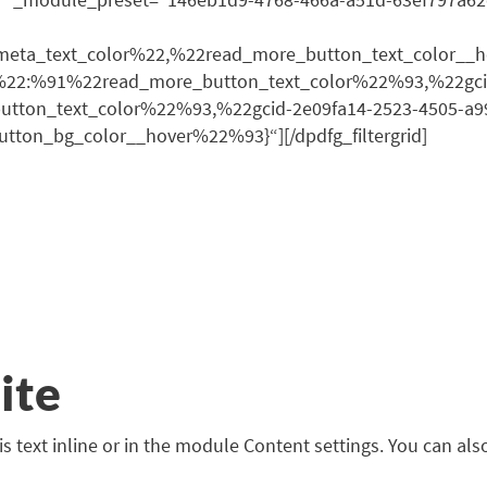
eta_text_color%22,%22read_more_button_text_color__
%22:%91%22read_more_button_text_color%22%93,%22gcid
ton_text_color%22%93,%22gcid-2e09fa14-2523-4505-a99
on_bg_color__hover%22%93}“][/dpdfg_filtergrid]
ite
s text inline or in the module Content settings. You can also