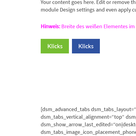
Your content goes here. Edit or remove thi
module Design settings and even apply cu
Hinweis:
Breite des weißen Elementes im 
Klicks
Klicks
[dsm_advanced_tabs dsm_tabs_layout=“
dsm_tabs_vertical_alignment=“top“ d
dsm_show_arrow_last_edited=“on|deskt
dsm_tabs_image_icon_placement_phone=“