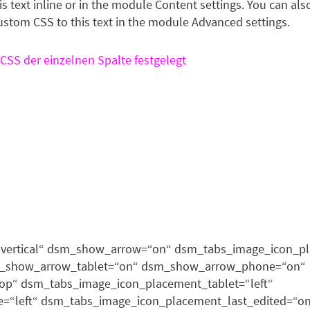
s text inline or in the module Content settings. You can also
stom CSS to this text in the module Advanced settings.
CSS der einzelnen Spalte festgelegt
vertical“ dsm_show_arrow=“on“ dsm_tabs_image_icon_pl
sm_show_arrow_tablet=“on“ dsm_show_arrow_phone=“on“
op“ dsm_tabs_image_icon_placement_tablet=“left“
left“ dsm_tabs_image_icon_placement_last_edited=“on|ta