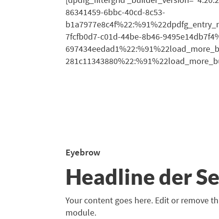
86341459-6bbc-40cd-8c53-
b1a7977e8c4f%22:%91%22dpdfg_entry_m
7fcfb0d7-c01d-44be-8b46-9495e14db7f4
697434eedad1%22:%91%22load_more_but
281c11343880%22:%91%22load_more_butt
Eyebrow
Headline der Se
Your content goes here. Edit or remove thi
module.